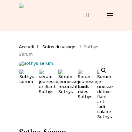
Skip
to
Menu
main
account
content
Accueil
Soins du visage
Sothys
Sérum
Sothys Sérum