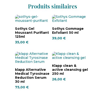
Produits similaires
Ajouter Au Panier
Ajouter Au Panier
Sothys Gel
Sothys Gommage
Moussant Purifiant
Exfoliant 50 ml
125ml
39,00
€
35,00
€
Ajouter Au Panier
Klapp clean &
Ajouter Au Panier
klapp Alternative
active cleansing gel
Medical Tyrosinase
250 ml
Reduction Serum
26,00
€
30 ml
75,00
€