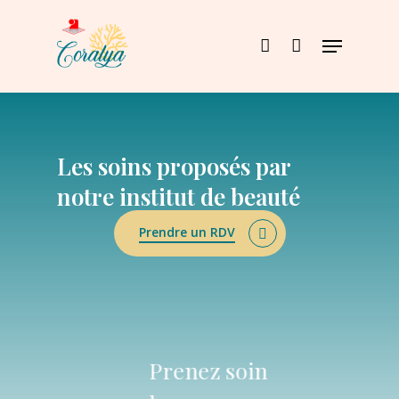
Skip
to
Menu
main
account
content
Les
soins
proposés
par
notre
institut
de
beauté
Prendre un RDV
Prenez
soin