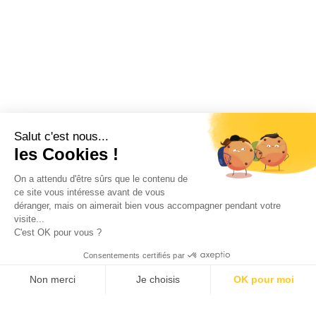
Salut c'est nous...
les Cookies !
On a attendu d'être sûrs que le contenu de
ce site vous intéresse avant de vous
déranger, mais on aimerait bien vous accompagner pendant votre
visite...
C'est OK pour vous ?
Consentements certifiés par
Non merci
Je choisis
OK pour moi
Plateforme de Gestion du Consentement : Personnalisez vos Options
Axeptio consent