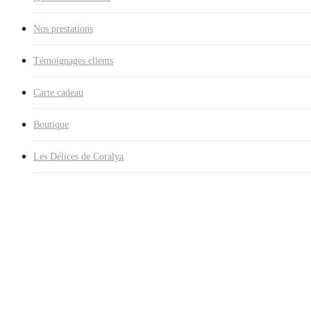
Nos prestations
Témoignages clients
Carte cadeau
Boutique
Les Délices de Coralya
Conditions Générales De Vente E
À propos de nous
La société
CORALYA
société à responsabilité limitée (SARL), au c
Sociétés de FORT-DE-FRANCE sous le numéro
531045367
représ
suivants : prestations de services esthétiques et de beauté mixtes.