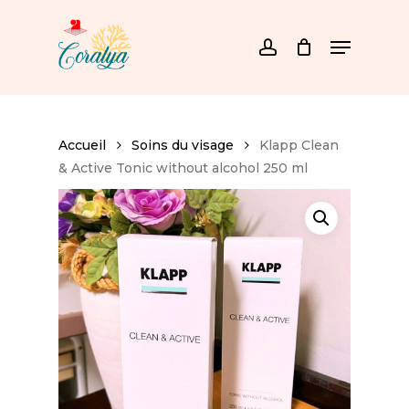
Skip
to
Menu
main
account
content
Accueil
Soins du visage
Klapp Clean
& Active Tonic without alcohol 250 ml