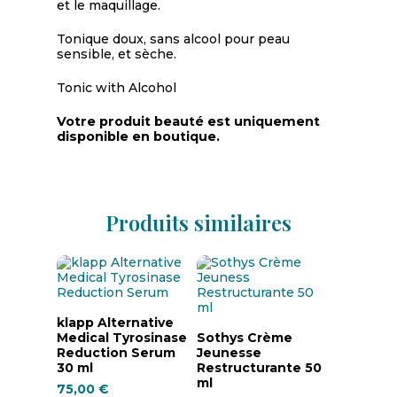
et le maquillage.
Tonique doux, sans alcool pour peau
sensible, et sèche.
Tonic with Alcohol
Votre produit beauté est uniquement
disponible en boutique.
Produits similaires
Ajouter Au Panier
klapp Alternative
Ajouter Au Panier
Medical Tyrosinase
Sothys Crème
Reduction Serum
Jeunesse
30 ml
Restructurante 50
ml
75,00
€