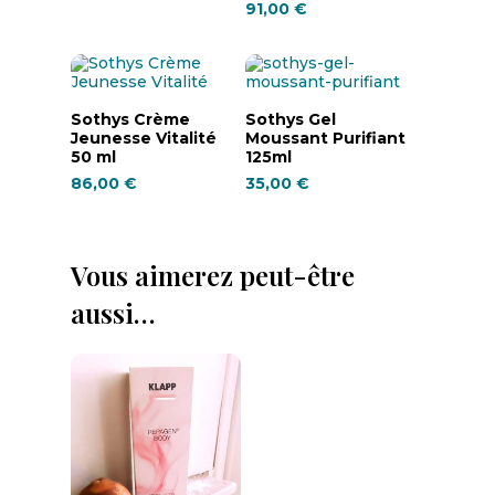
91,00
€
Ajouter Au Panier
Ajouter Au Panier
Sothys Crème
Sothys Gel
Jeunesse Vitalité
Moussant Purifiant
50 ml
125ml
86,00
€
35,00
€
Vous aimerez peut-être
aussi…