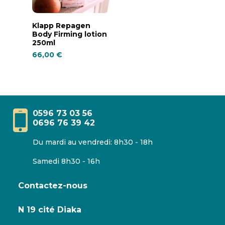
Ajouter Au Panier
Klapp Repagen
Body Firming lotion
250ml
66,00
€
0596 73 03 56
0696 76 39 42
Du mardi au vendredi: 8h30 - 18h
Samedi 8h30 - 16h
Contactez-nous
N 19 cité Diaka