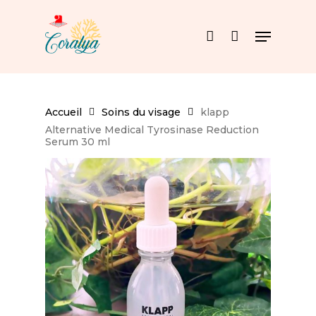
Skip
to
Menu
main
account
content
Accueil
Soins du visage
klapp
Alternative Medical Tyrosinase Reduction
Serum 30 ml